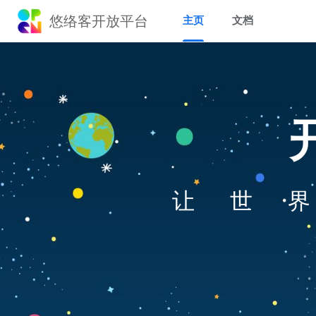
悠络客开放平台
主页
文档
让世