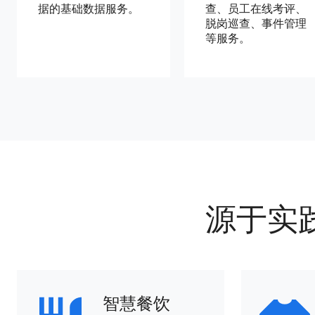
据的基础数据服务。
查、员工在线考评、
脱岗巡查、事件管理
等服务。
源于实
智慧餐饮