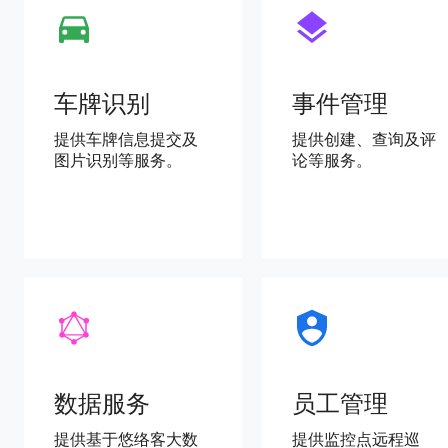
车牌识别
事件管理
提供车牌信息提交及
提供创建、查询及评
图片识别等服务。
论等服务。
数据服务
员工管理
提供基于悠络客大数
提供监控点远程巡